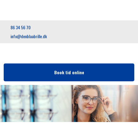
86 34 56 70
info@denblaabrille.dk
Book tid​ online