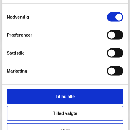
Fantastisk service både ved synstest, valg af stel og
Samtykkevalg
endelig afhentning af briller og solbriller 😎😊 I er goe 😄
Nødvendig
Marianne Klausen
Præferencer
Statistik
"Fantastisk hjælp"
Marketing
Fantastisk hjælp og faglig støtte i alt fra synstest til valg af
briller, solbriller og sportsbriller. Service i TOP 👍🏻
Tillad alle
Thomas Kjerstein
Tillad valgte