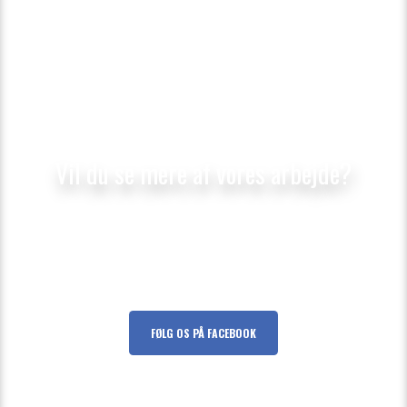
​​Vil du se mere af vores arbejde?
Følg med på vores Facebookprofil, hvor vi ofte
poster billeder af vores spændende
arbejdsopgaver.
FØLG OS PÅ FACEBOOK​